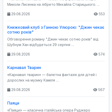
Миколи Лисенка на лібрето Михайла Старицького. …
29.08.2026
553
Книжковий клуб з Ганною Улюрою: "Джин чекає
сотню років"
Обговорення роману "Джин чекає сотню років" від
Шубнум Хан відбудеться 29 серпня …
29.08.2026
574
Карнавал Тварин
«Карнавал тварин» — балетна фантазія для дітей і
дорослих на музику Каміля …
29.08.2026
567
Паяци
«Паяци» — класична італійська опера Руджеро