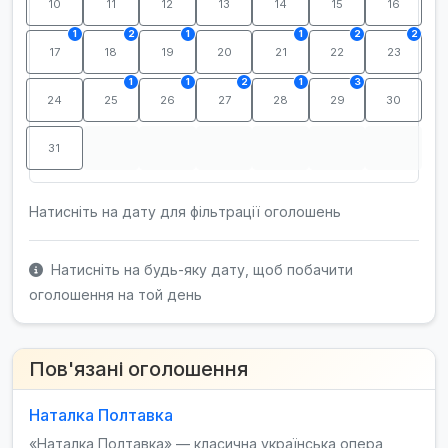
10
11
12
13
14
15
16
1
2
1
1
2
2
17
18
19
20
21
22
23
1
1
2
1
3
24
25
26
27
28
29
30
31
Натисніть на дату для фільтрації оголошень
Натисніть на будь-яку дату, щоб побачити
оголошення на той день
Пов'язані оголошення
Наталка Полтавка
«Наталка Полтавка» — класична українська опера