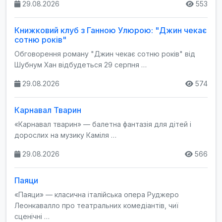
29.08.2026
553
Книжковий клуб з Ганною Улюрою: "Джин чекає
сотню років"
Обговорення роману "Джин чекає сотню років" від
Шубнум Хан відбудеться 29 серпня …
29.08.2026
574
Карнавал Тварин
«Карнавал тварин» — балетна фантазія для дітей і
дорослих на музику Каміля …
29.08.2026
566
Паяци
«Паяци» — класична італійська опера Руджеро
Леонкавалло про театральних комедіантів, чиї
сценічні …