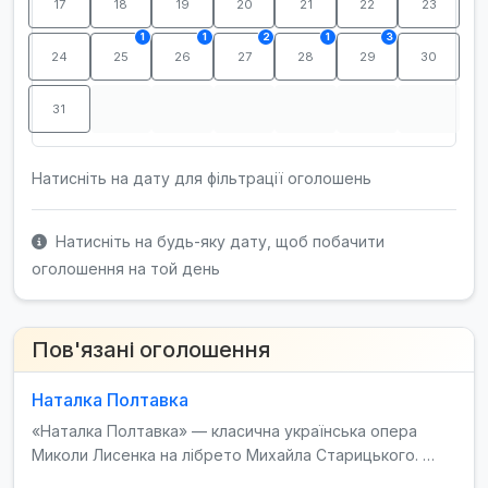
17
18
19
20
21
22
23
1
1
2
1
3
24
25
26
27
28
29
30
31
Натисніть на дату для фільтрації оголошень
Натисніть на будь-яку дату, щоб побачити
оголошення на той день
Пов'язані оголошення
Наталка Полтавка
«Наталка Полтавка» — класична українська опера
Миколи Лисенка на лібрето Михайла Старицького. …