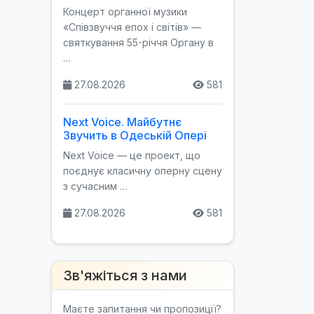
Концерт органної музики
«Співзвуччя епох і світів» —
святкування 55-річчя Органу в
…
27.08.2026
581
Next Voice. Майбутнє
Звучить в Одеській Опері
Next Voice — це проект, що
поєднує класичну оперну сцену
з сучасним …
27.08.2026
581
Зв'яжіться з нами
Маєте запитання чи пропозиції?