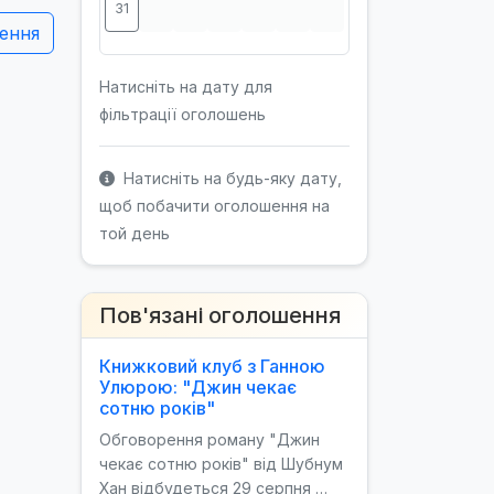
31
ення
Натисніть на дату для
фільтрації оголошень
Натисніть на будь-яку дату,
щоб побачити оголошення на
той день
Пов'язані оголошення
Книжковий клуб з Ганною
Улюрою: "Джин чекає
сотню років"
Обговорення роману "Джин
чекає сотню років" від Шубнум
Хан відбудеться 29 серпня …