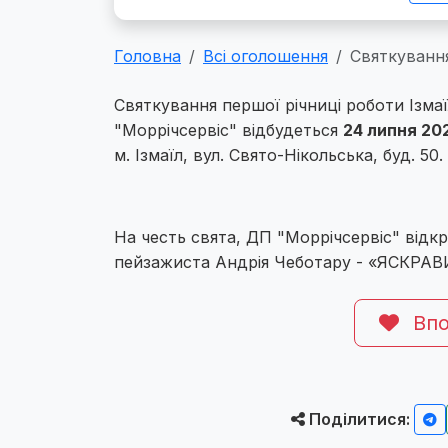
Головна
Всі оголошення
Святкування
Святкування першої річниці роботи Ізма
"Моррічсервіс" відбудеться
24 липня 202
м. Ізмаїл, вул. Свято-Нікольська, буд. 50.
На честь свята, ДП "Моррічсервіс" відк
пейзажиста Андрія Чеботару - «ЯСКР
Впо
Поділитися: