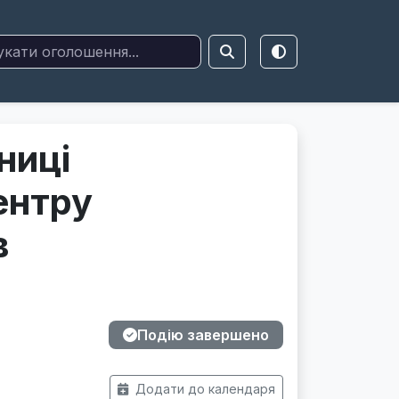
ниці
ентру
в
Подію завершено
Додати до календаря