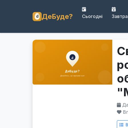
ДеБуде?
Сьогодні
Завтра
С
р
о
"
Дат
Вп
В