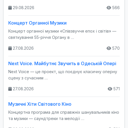
29.08.2026
566
Концерт Органної Музики
Концерт органної музики «Співзвуччя епох і світів» —
святкування 55-річчя Органу в …
27.08.2026
570
Next Voice. Майбутнє Звучить в Одеській Опері
Next Voice — це проект, що поєднує класичну оперну
сцену з сучасним …
27.08.2026
571
Музичні Хіти Світового Кіно
Концертна програма для справжніх шанувальників кіно
та музики — саундтреки та мелодії …