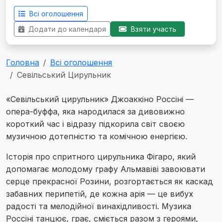
Всі оголошення
Додати до календаря
Взяти участь
Головна
Всі оголошення
Севільський Цирульник
«Севільський цирульник» Джоаккіно Россіні —
опера-буффа, яка народилася за дивовижно
короткий час і відразу підкорила світ своєю
музичною дотепністю та комічною енергією.
Історія про спритного цирульника Фігаро, який
допомагає молодому графу Альмавіві завоювати
серце прекрасної Розини, розгортається як каскад
забавних перипетій, де кожна арія — це вибух
радості та мелодійної винахідливості. Музика
Россіні танцює, грає, сміється разом з героями,