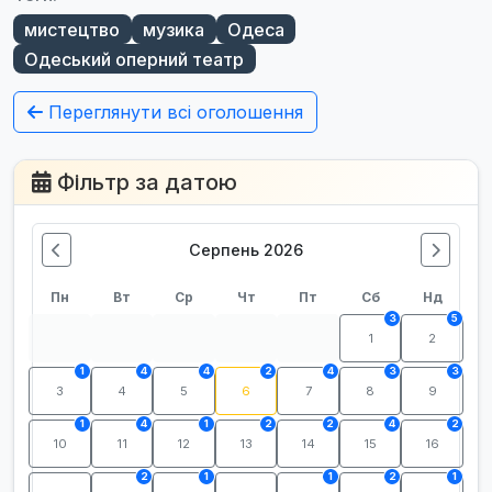
мистецтво
музика
Одеса
Одеський оперний театр
Переглянути всі оголошення
Фільтр за датою
Серпень 2026
Пн
Вт
Ср
Чт
Пт
Сб
Нд
3
5
1
2
1
4
4
2
4
3
3
3
4
5
6
7
8
9
1
4
1
2
2
4
2
10
11
12
13
14
15
16
2
1
1
2
1