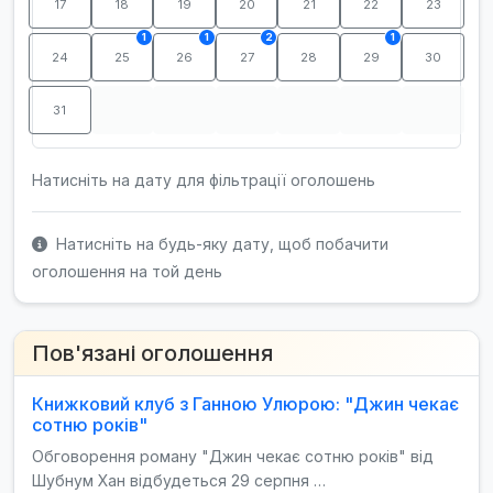
17
18
19
20
21
22
23
1
1
2
1
24
25
26
27
28
29
30
31
Натисніть на дату для фільтрації оголошень
Натисніть на будь-яку дату, щоб побачити
оголошення на той день
Пов'язані оголошення
Книжковий клуб з Ганною Улюрою: "Джин чекає
сотню років"
Обговорення роману "Джин чекає сотню років" від
Шубнум Хан відбудеться 29 серпня …