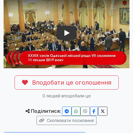
Play Video: Play Video: YouTube video 9wkrEipZnL0
Вподобати це оголошення
0
людей вподобали це
Поділитися:
Скопіювати посилання