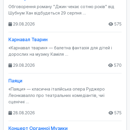
Обговорення роману "Джин чекає сотню років" від
Шубнум Хан відбудеться 29 серпня …
29.08.2026
575
Карнавал Тварин
«Карнавал тварин» — балетна фантазія для дітей і
дорослих на музику Каміля …
29.08.2026
570
Паяци
«Паяци» — класична італійська опера Руджеро
Леонкавалло про театральних комедіантів, чиї
сценічні …
28.08.2026
575
Концерт Органної Музики