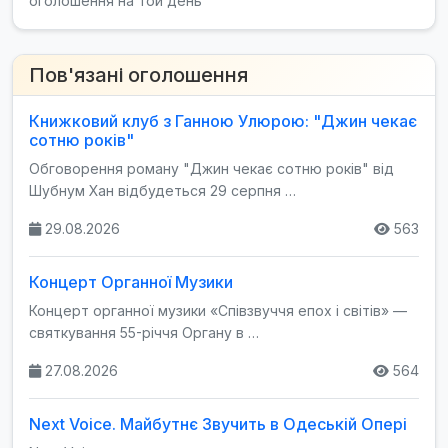
оголошення на той день
Пов'язані оголошення
Книжковий клуб з Ганною Улюрою: "Джин чекає
сотню років"
Обговорення роману "Джин чекає сотню років" від
Шубнум Хан відбудеться 29 серпня …
29.08.2026
563
Концерт Органної Музики
Концерт органної музики «Співзвуччя епох і світів» —
святкування 55-річчя Органу в …
27.08.2026
564
Next Voice. Майбутнє Звучить в Одеській Опері