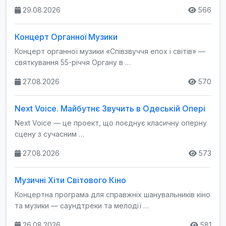
29.08.2026
566
Концерт Органної Музики
Концерт органної музики «Співзвуччя епох і світів» —
святкування 55-річчя Органу в …
27.08.2026
570
Next Voice. Майбутнє Звучить в Одеській Опері
Next Voice — це проект, що поєднує класичну оперну
сцену з сучасним …
27.08.2026
573
Музичні Хіти Світового Кіно
Концертна програма для справжніх шанувальників кіно
та музики — саундтреки та мелодії …
26.08.2026
581