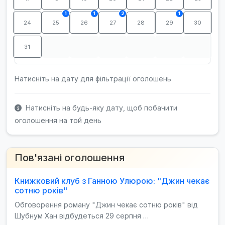
1
1
2
1
24
25
26
27
28
29
30
31
Натисніть на дату для фільтрації оголошень
Натисніть на будь-яку дату, щоб побачити
оголошення на той день
Пов'язані оголошення
Книжковий клуб з Ганною Улюрою: "Джин чекає
сотню років"
Обговорення роману "Джин чекає сотню років" від
Шубнум Хан відбудеться 29 серпня …