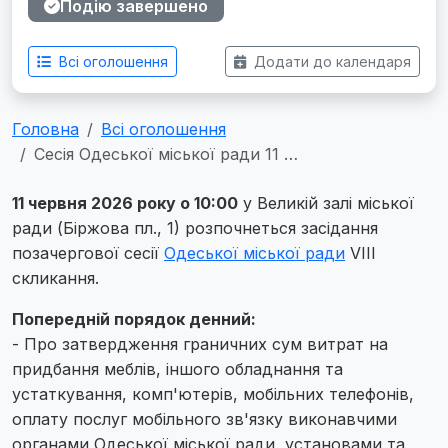
Подію завершено
Всі оголошення
Додати до календаря
Головна
Всі оголошення
Сeciя Одеської міської ради 11 …
11 червня 2026 року о 10:00
у Великій залі міської
ради (Біржова пл., 1) розпочнеться засідання
позачергової ceciї
Одеської міської ради
VІІI
скликання.
Попередній порядок денний:
- Про затвердження граничних сум витрат на
придбання меблів, іншого обладнання та
устаткування, комп'ютерів, мобільних телефонів,
оплату послуг мобільного зв'язку виконавчими
органами Одеської міської ради, установами та