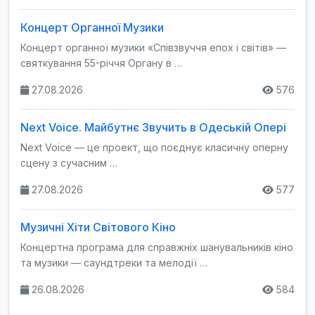
Концерт Органної Музики
Концерт органної музики «Співзвуччя епох і світів» —
святкування 55-річчя Органу в …
27.08.2026
576
Next Voice. Майбутнє Звучить в Одеській Опері
Next Voice — це проект, що поєднує класичну оперну
сцену з сучасним …
27.08.2026
577
Музичні Хіти Світового Кіно
Концертна програма для справжніх шанувальників кіно
та музики — саундтреки та мелодії …
26.08.2026
584