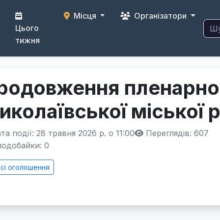
Місця
Організатори
Цього
тижня
родовження пленарног
иколаївської міської 
а події: 28 травня 2026 р. о 11:00
Переглядів: 607
одобайки:
0
сі оголошення