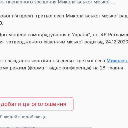
я пленарного засідання Миколаївської міської …
ової п’ятдесят третьої сесії Миколаївської міської ради
0
.
 "Про місцеве самоврядування в Україні", ст. 46 Регламе
ня, затвердженого рішенням міської ради від 24.12.202
 засідання чергової п’ятдесят третьої сесії
Миколаїв
ному режимі (форма – відеоконференція) на 28 травня
добати це оголошення
0
людей вподобали це