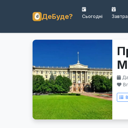
ДеБуде?
Сьогодні
Завтра
П
М
Дат
Вп
В