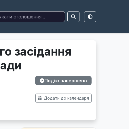
о засідання
ради
Подію завершено
Додати до календаря