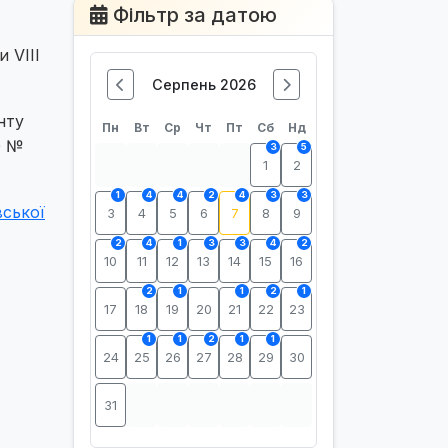
Фільтр за датою
 VІІІ
Серпень 2026
нту
Пн
Вт
Ср
Чт
Пт
Сб
Нд
0 №
3
5
1
2
1
4
4
2
4
3
3
ської
3
4
5
6
7
8
9
2
4
1
3
3
4
2
10
11
12
13
14
15
16
2
1
1
2
1
17
18
19
20
21
22
23
1
1
2
1
1
24
25
26
27
28
29
30
31