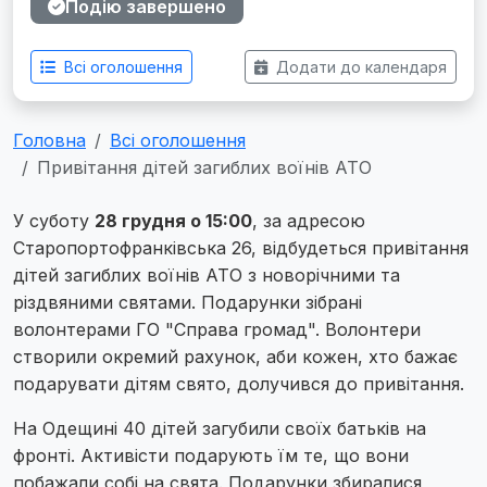
Подію завершено
Всі оголошення
Додати до календаря
Головна
Всі оголошення
Привітання дітей загиблих воїнів АТО
У суботу
28 грудня о 15:00
, за адресою
Старопортофранківська 26, відбудеться привітання
дітей загиблих воїнів АТО з новорічними та
різдвяними святами. Подарунки зібрані
волонтерами ГО "Справа громад". Волонтери
створили окремий рахунок, аби кожен, хто бажає
подарувати дітям свято, долучився до привітання.
На Одещині 40 дітей загубили своїх батьків на
фронті. Активісти подарують їм те, що вони
побажали собі на свята. Подарунки збиралися