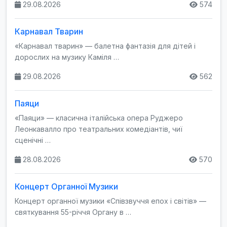
29.08.2026
574
Карнавал Тварин
«Карнавал тварин» — балетна фантазія для дітей і
дорослих на музику Каміля …
29.08.2026
562
Паяци
«Паяци» — класична італійська опера Руджеро
Леонкавалло про театральних комедіантів, чиї
сценічні …
28.08.2026
570
Концерт Органної Музики
Концерт органної музики «Співзвуччя епох і світів» —
святкування 55-річчя Органу в …