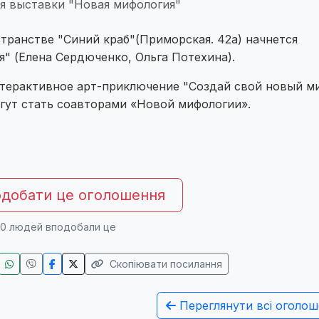
я выставки "Новая мифология"
транстве "Синий краб"(Приморская. 42а) начнется
я" (Елена Сердюченко, Ольга Потехина).
терактивное арт-приключение "Создай свой новый м
ут стать соавторами «Новой мифологии».
добати це оголошення
0
людей вподобали це
Скопіювати посилання
Переглянути всі оголош