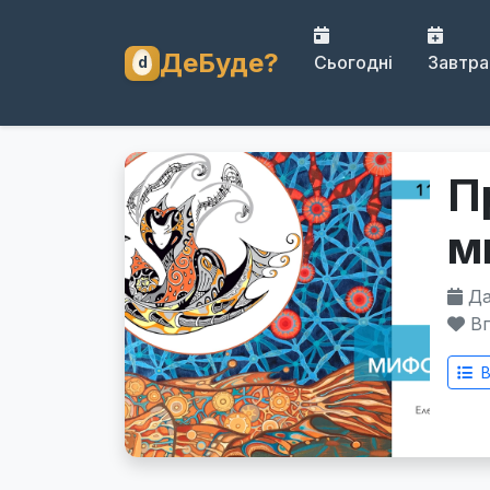
ДеБуде?
Сьогодні
Завтра
П
м
Дат
Вп
В