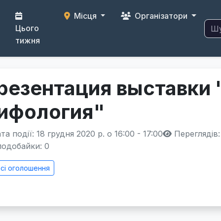
Місця
Організатори
Цього
тижня
резентация выставки 
ифология"
а події: 18 грудня 2020 р. о 16:00 - 17:00
Переглядів:
одобайки:
0
сі оголошення