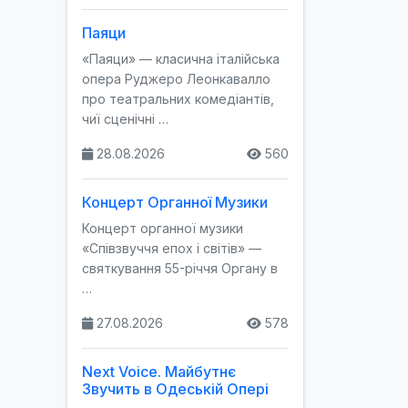
Паяци
«Паяци» — класична італійська
опера Руджеро Леонкавалло
про театральних комедіантів,
чиї сценічні …
28.08.2026
560
Концерт Органної Музики
Концерт органної музики
«Співзвуччя епох і світів» —
святкування 55-річчя Органу в
…
27.08.2026
578
Next Voice. Майбутнє
Звучить в Одеській Опері