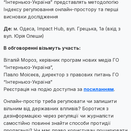
“Інтерньюз-Україна” представлять методологію
Індексу регулювання онлайн-простору та перші
висновки дослідження
Де:
м. Одеса, Impact Hub, вул. Грецька, 1а (вхід з
вул. Юрія Олеши)
В обговоренні візьмуть участь:
Віталій Мороз, керівник програм нових медіа ГО
“Інтерньюз-Україна”,
Павло Моісеєв, директор з правових питань ГО
“Інтерньюз-Україна”
Реєстрація на подію доступна за
посиланням
.
Онлайн-простір треба регулювати чи залишити
вільним від державних впливів? Боротися з
дезінформацією через регуляції чи журналісти
самостійно повинні знайти способи протидії
пропаганді? Чи має право користувач поширювати