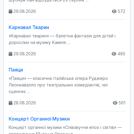
29.08.2026
572
Карнавал Тварин
«Карнавал тварин» — балетна фантазія для дітей і
дорослих на музику Каміля …
29.08.2026
485
Паяци
«Паяци» — класична італійська опера Руджеро
Леонкавалло про театральних комедіантів, чиї
сценічні …
28.08.2026
561
Концерт Органної Музики
Концерт органної музики «Співзвуччя епох і світів» —
святкування 55-річчя Органу в …