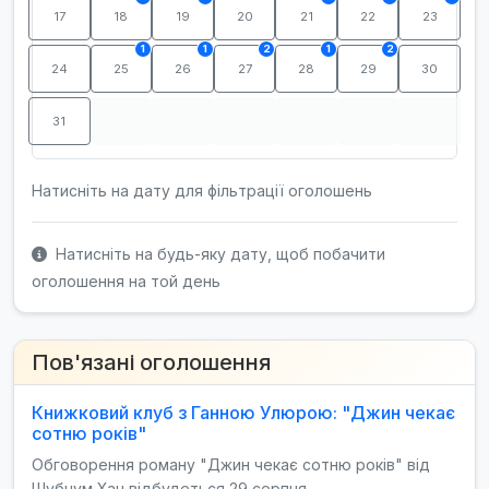
17
18
19
20
21
22
23
1
1
2
1
2
24
25
26
27
28
29
30
31
Натисніть на дату для фільтрації оголошень
Натисніть на будь-яку дату, щоб побачити
оголошення на той день
Пов'язані оголошення
Книжковий клуб з Ганною Улюрою: "Джин чекає
сотню років"
Обговорення роману "Джин чекає сотню років" від
Шубнум Хан відбудеться 29 серпня …