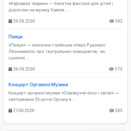
«Карнавал тварин» — балетна фантазія для дітей і
дорослих на музику Каміля …
29.08.2026
562
Паяци
«Паяци» — класична італійська опера Руджеро
Леонкавалло про театральних комедіантів, чиї
сценічні …
28.08.2026
570
Концерт Органної Музики
Концерт органної музики «Співзвуччя епох і світів» —
святкування 55-річчя Органу в …
27.08.2026
585