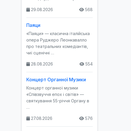
29.08.2026
568
Паяци
«Паяци» — класична італійська
опера Руджеро Леонкавалло
про театральних комедіантів,
чиї сценічні …
28.08.2026
554
Концерт Органної Музики
Концерт органної музики
«Співзвуччя епох і світів» —
святкування 55-річчя Органу в
…
27.08.2026
576