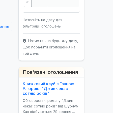
31
Натисніть на дату для
ення
фільтрації оголошень
Натисніть на будь-яку дату,
щоб побачити оголошення на
той день
Пов'язані оголошення
Книжковий клуб з Ганною
Улюрою: "Джин чекає
сотню років"
Обговорення роману "Джин
чекає сотню років" від Шубнум
Хан відбудеться 29 серпня …