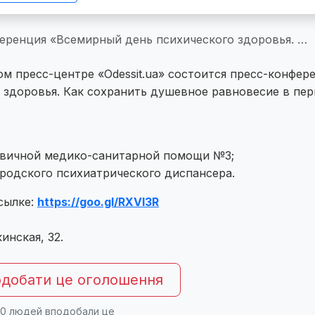
еренция «Всемирный день психического здоровья. …
ом пресс-центре «Odessit.ua» состоится пресс-конфер
 здоровья. Как сохранить душевное равновесие в пе
рвичной медико-санитарной помощи №3;
ородского психиатрического диспансера.
сылке:
https://goo.gl/RXVI3R
инская, 32.
добати це оголошення
0
людей вподобали це