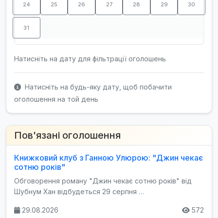
24
25
26
27
28
29
30
31
Натисніть на дату для фільтрації оголошень
Натисніть на будь-яку дату, щоб побачити
оголошення на той день
Пов'язані оголошення
Книжковий клуб з Ганною Улюрою: "Джин чекає
сотню років"
Обговорення роману "Джин чекає сотню років" від
Шубнум Хан відбудеться 29 серпня …
29.08.2026
572