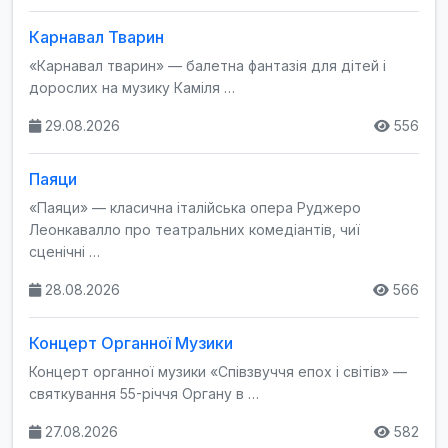
Карнавал Тварин
«Карнавал тварин» — балетна фантазія для дітей і
дорослих на музику Каміля …
29.08.2026
556
Паяци
«Паяци» — класична італійська опера Руджеро
Леонкавалло про театральних комедіантів, чиї
сценічні …
28.08.2026
566
Концерт Органної Музики
Концерт органної музики «Співзвуччя епох і світів» —
святкування 55-річчя Органу в …
27.08.2026
582