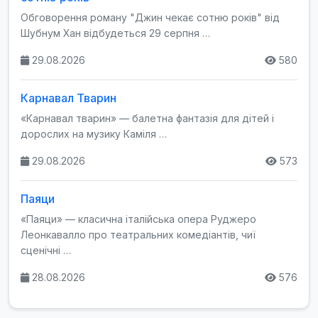
Обговорення роману "Джин чекає сотню років" від
Шубнум Хан відбудеться 29 серпня …
29.08.2026
580
Карнавал Тварин
«Карнавал тварин» — балетна фантазія для дітей і
дорослих на музику Каміля …
29.08.2026
573
Паяци
«Паяци» — класична італійська опера Руджеро
Леонкавалло про театральних комедіантів, чиї
сценічні …
28.08.2026
576