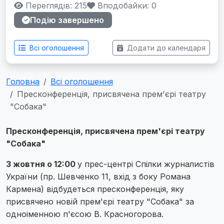
Переглядів: 215
Вподобайки:
0
Подію завершено
Всі оголошення
Додати до календаря
Головна
Всі оголошення
Пресконференція, присвячена прем'єрі театру
"Собака"
Пресконференція, присвячена прем'єрі театру
"Собака"
3 жовтня о 12:00
у прес-центрі Спілки журналистів
України (пр. Шевченко 11, вхід з боку Романа
Кармена) відбудеться пресконференція, яку
присвячено новій прем'єрі театру "Собака" за
одноіменною п'єсою В. Красногорова.