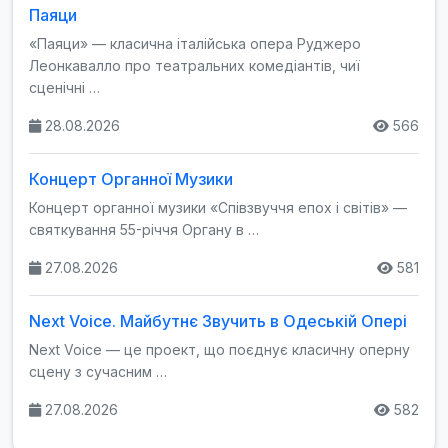
Паяци
«Паяци» — класична італійська опера Руджеро
Леонкавалло про театральних комедіантів, чиї
сценічні …
28.08.2026
566
Концерт Органної Музики
Концерт органної музики «Співзвуччя епох і світів» —
святкування 55-річчя Органу в …
27.08.2026
581
Next Voice. Майбутнє Звучить в Одеській Опері
Next Voice — це проект, що поєднує класичну оперну
сцену з сучасним …
27.08.2026
582