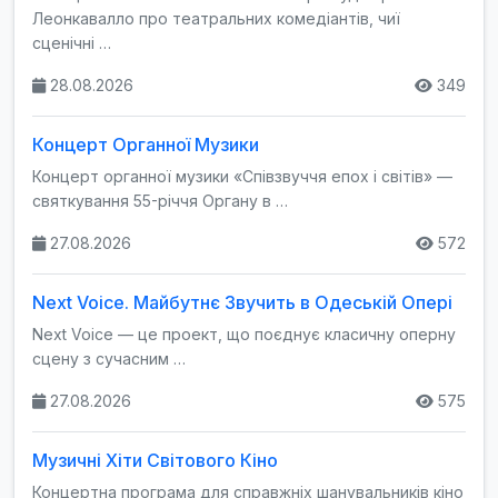
Леонкавалло про театральних комедіантів, чиї
сценічні …
28.08.2026
349
Концерт Органної Музики
Концерт органної музики «Співзвуччя епох і світів» —
святкування 55-річчя Органу в …
27.08.2026
572
Next Voice. Майбутнє Звучить в Одеській Опері
Next Voice — це проект, що поєднує класичну оперну
сцену з сучасним …
27.08.2026
575
Музичні Хіти Світового Кіно
Концертна програма для справжніх шанувальників кіно