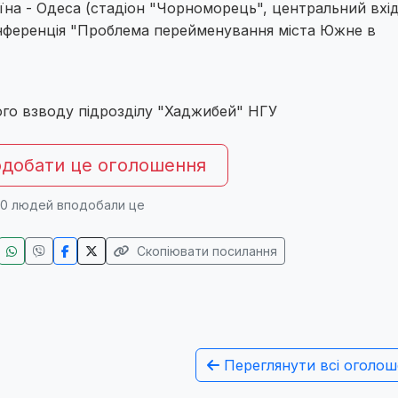
їна - Одеса (стадіон "Чорноморець", центральний вхід
конференція "Проблема перейменування міста Южне в
ого взводу підрозділу "Хаджибей" НГУ
добати це оголошення
0
людей вподобали це
Скопіювати посилання
Переглянути всі оголош