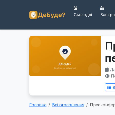
ДеБуде?
Сьогодні
Завтра
П
п
Дат
Пе
В
Головна
Всі оголошення
Пресконфер