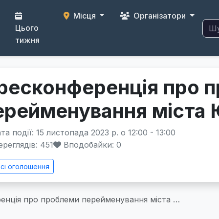
Місця
Організатори
Цього
тижня
ресконференція про 
ерейменування міста
а події: 15 листопада 2023 р. о 12:00 - 13:00
реглядів: 451
Вподобайки:
0
сі оголошення
енція про проблеми перейменування міста …