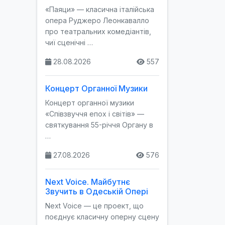
«Паяци» — класична італійська
опера Руджеро Леонкавалло
про театральних комедіантів,
чиї сценічні …
28.08.2026
557
Концерт Органної Музики
Концерт органної музики
«Співзвуччя епох і світів» —
святкування 55-річчя Органу в
…
27.08.2026
576
Next Voice. Майбутнє
Звучить в Одеській Опері
Next Voice — це проект, що
поєднує класичну оперну сцену