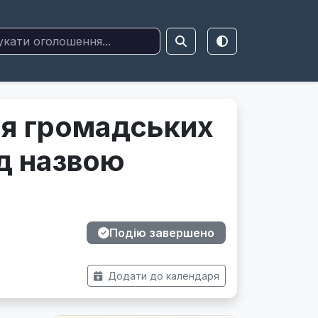
я громадських
ід назвою
Подію завершено
Додати до календаря