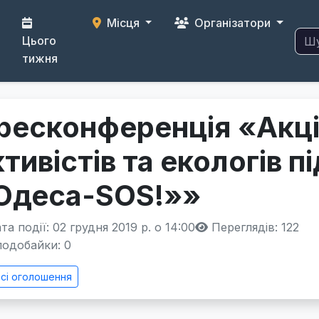
Місця
Організатори
Цього
тижня
ресконференція «Акці
ктивістів та екологів п
Одеса-SOS!»»
а події: 02 грудня 2019 р. о 14:00
Переглядів: 122
одобайки:
0
сі оголошення