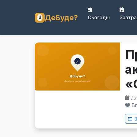
ДеБуде?
Сьогодні
Завтра
П
а
«
Дат
Вп
В