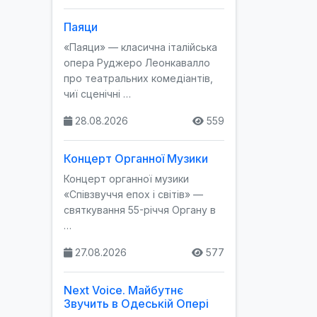
Паяци
«Паяци» — класична італійська
опера Руджеро Леонкавалло
про театральних комедіантів,
чиї сценічні …
28.08.2026
559
Концерт Органної Музики
Концерт органної музики
«Співзвуччя епох і світів» —
святкування 55-річчя Органу в
…
27.08.2026
577
Next Voice. Майбутнє
Звучить в Одеській Опері