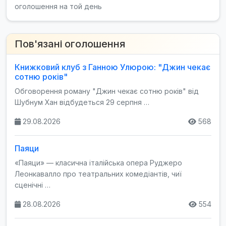
оголошення на той день
Пов'язані оголошення
Книжковий клуб з Ганною Улюрою: "Джин чекає
сотню років"
Обговорення роману "Джин чекає сотню років" від
Шубнум Хан відбудеться 29 серпня …
29.08.2026
568
Паяци
«Паяци» — класична італійська опера Руджеро
Леонкавалло про театральних комедіантів, чиї
сценічні …
28.08.2026
554