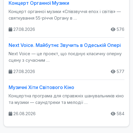
Концерт Органної Музики
Концерт органної музики «Співзвуччя епох і світів» —
святкування 55-річчя Органу в …
27.08.2026
576
Next Voice. Майбутнє Звучить в Одеській Опері
Next Voice — це проект, що поєднує класичну оперну
сцену з сучасним …
27.08.2026
577
Музичні Хіти Світового Кіно
Концертна програма для справжніх шанувальників кіно
та музики — саундтреки та мелодії …
26.08.2026
584