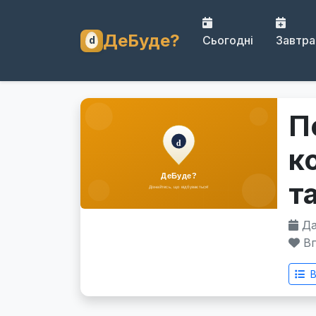
ДеБуде?
Сьогодні
Завтра
П
к
т
Дат
Вп
В