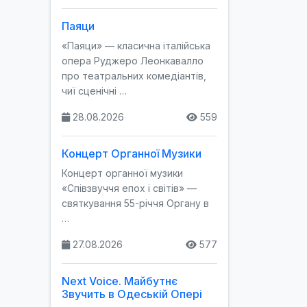
Паяци
«Паяци» — класична італійська
опера Руджеро Леонкавалло
про театральних комедіантів,
чиї сценічні …
28.08.2026
559
Концерт Органної Музики
Концерт органної музики
«Співзвуччя епох і світів» —
святкування 55-річчя Органу в
…
27.08.2026
577
Next Voice. Майбутнє
Звучить в Одеській Опері