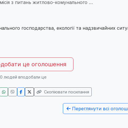
місія з питань житлово-комунального …
нального господарства, екології та надзвичайних сит
добати це оголошення
0
людей вподобали це
Скопіювати посилання
Переглянути всі оголош