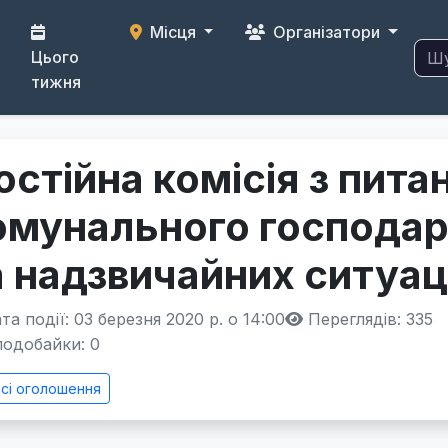
Місця
Організатори
Цього
тижня
остійна комісія з пит
омунального господарс
а надзвичайних ситуац
а події: 03 березня 2020 р. о 14:00
Переглядів: 335
одобайки:
0
сі оголошення