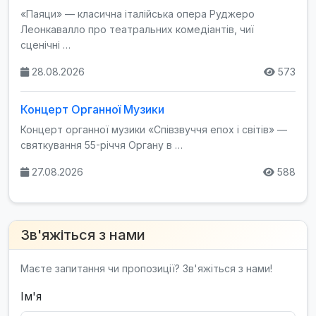
«Паяци» — класична італійська опера Руджеро
Леонкавалло про театральних комедіантів, чиї
сценічні …
28.08.2026
573
Концерт Органної Музики
Концерт органної музики «Співзвуччя епох і світів» —
святкування 55-річчя Органу в …
27.08.2026
588
Зв'яжіться з нами
Маєте запитання чи пропозиції? Зв'яжіться з нами!
Ім'я