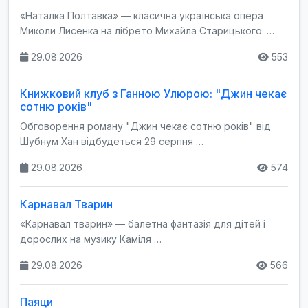
«Наталка Полтавка» — класична українська опера
Миколи Лисенка на лібрето Михайла Старицького. …
29.08.2026
553
Книжковий клуб з Ганною Улюрою: "Джин чекає
сотню років"
Обговорення роману "Джин чекає сотню років" від
Шубнум Хан відбудеться 29 серпня …
29.08.2026
574
Карнавал Тварин
«Карнавал тварин» — балетна фантазія для дітей і
дорослих на музику Каміля …
29.08.2026
566
Паяци