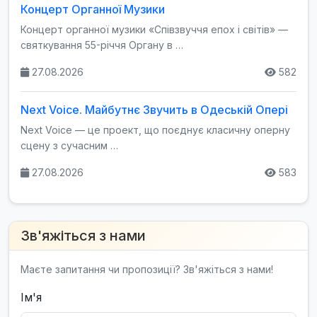
Концерт Органної Музики
Концерт органної музики «Співзвуччя епох і світів» —
святкування 55-річчя Органу в …
27.08.2026
582
Next Voice. Майбутнє Звучить в Одеській Опері
Next Voice — це проект, що поєднує класичну оперну
сцену з сучасним …
27.08.2026
583
Зв'яжіться з нами
Маєте запитання чи пропозиції? Зв'яжіться з нами!
Ім'я