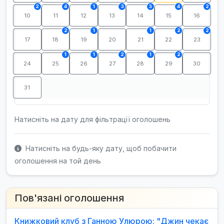
2
4
1
3
3
4
2
10
11
12
13
14
15
16
2
1
1
2
2
17
18
19
20
21
22
23
1
1
2
1
2
24
25
26
27
28
29
30
31
Натисніть на дату для фільтрації оголошень
Натисніть на будь-яку дату, щоб побачити
оголошення на той день
Пов'язані оголошення
Книжковий клуб з Ганною Улюрою: "Джин чекає