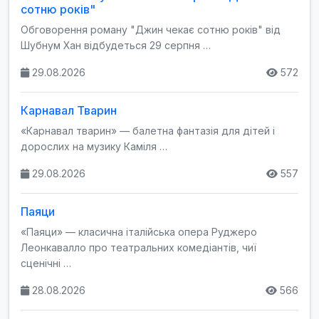
сотню років"
Обговорення роману "Джин чекає сотню років" від
Шубнум Хан відбудеться 29 серпня …
29.08.2026
572
Карнавал Тварин
«Карнавал тварин» — балетна фантазія для дітей і
дорослих на музику Каміля …
29.08.2026
557
Паяци
«Паяци» — класична італійська опера Руджеро
Леонкавалло про театральних комедіантів, чиї
сценічні …
28.08.2026
566