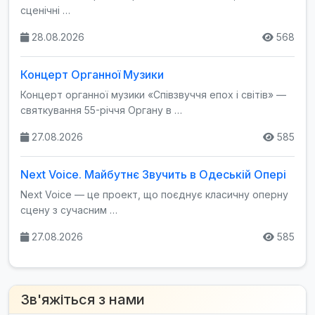
сценічні …
28.08.2026
568
Концерт Органної Музики
Концерт органної музики «Співзвуччя епох і світів» —
святкування 55-річчя Органу в …
27.08.2026
585
Next Voice. Майбутнє Звучить в Одеській Опері
Next Voice — це проект, що поєднує класичну оперну
сцену з сучасним …
27.08.2026
585
Зв'яжіться з нами