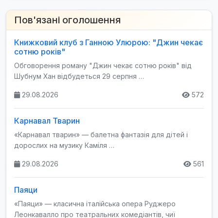
Пов'язані оголошення
Книжковий клуб з Ганною Улюрою: "Джин чекає
сотню років"
Обговорення роману "Джин чекає сотню років" від
Шубнум Хан відбудеться 29 серпня …
29.08.2026
572
Карнавал Тварин
«Карнавал тварин» — балетна фантазія для дітей і
дорослих на музику Каміля …
29.08.2026
561
Паяци
«Паяци» — класична італійська опера Руджеро
Леонкавалло про театральних комедіантів, чиї