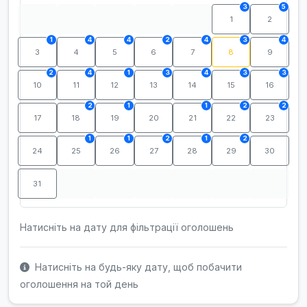
3
5
1
2
1
4
4
2
4
3
4
3
4
5
6
7
8
9
2
4
1
3
4
3
3
10
11
12
13
14
15
16
2
1
1
2
2
17
18
19
20
21
22
23
1
1
2
1
2
24
25
26
27
28
29
30
31
Натисніть на дату для фільтрації оголошень
Натисніть на будь-яку дату, щоб побачити
оголошення на той день