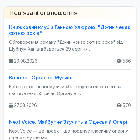
Пов'язані оголошення
Книжковий клуб з Ганною Улюрою: "Джин чекає
сотню років"
Обговорення роману "Джин чекає сотню років" від
Шубнум Хан відбудеться 29 серпня …
29.08.2026
566
Концерт Органної Музики
Концерт органної музики «Співзвуччя епох і світів» —
святкування 55-річчя Органу в …
27.08.2026
570
Next Voice. Майбутнє Звучить в Одеській Опері
Next Voice — це проект, що поєднує класичну оперну
сцену з сучасним …