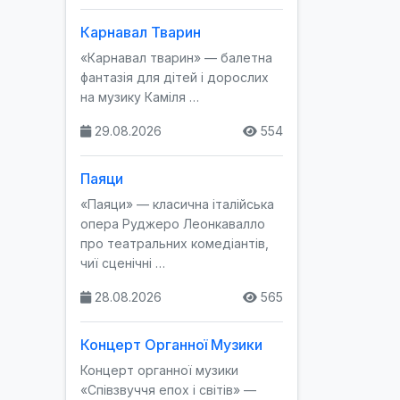
Карнавал Тварин
«Карнавал тварин» — балетна
фантазія для дітей і дорослих
на музику Каміля …
29.08.2026
554
Паяци
«Паяци» — класична італійська
опера Руджеро Леонкавалло
про театральних комедіантів,
чиї сценічні …
28.08.2026
565
Концерт Органної Музики
Концерт органної музики
«Співзвуччя епох і світів» —