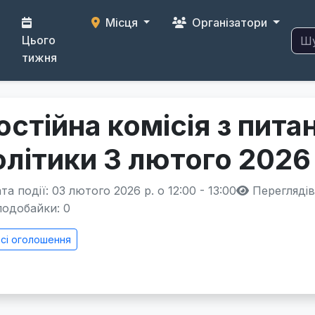
Місця
Організатори
Цього
тижня
остійна комісія з пита
олітики 3 лютого 2026
а події: 03 лютого 2026 р. о 12:00 - 13:00
Переглядів
одобайки:
0
сі оголошення