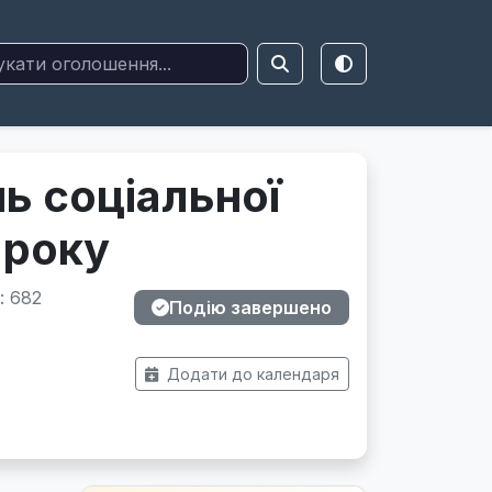
нь соціальної
 року
: 682
Подію завершено
Додати до календаря