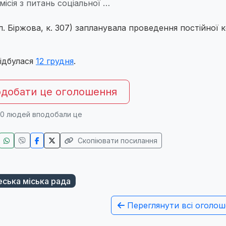
місія з питань соціальної …
л. Біржова, к. 307) запланувала проведення постійної к
відбулася
12 грудня
.
добати це оголошення
0
людей вподобали це
Скопіювати посилання
ська міська рада
Переглянути всі оголош