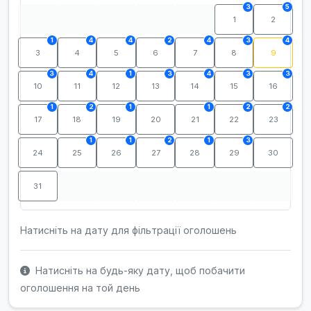
3
5
1
2
1
4
4
2
4
3
4
3
4
5
6
7
8
9
3
4
1
3
4
3
3
10
11
12
13
14
15
16
1
2
1
1
2
2
17
18
19
20
21
22
23
1
1
2
1
3
24
25
26
27
28
29
30
31
Натисніть на дату для фільтрації оголошень
Натисніть на будь-яку дату, щоб побачити
оголошення на той день