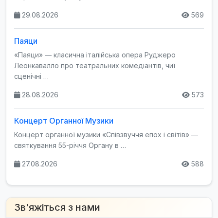
29.08.2026
569
Паяци
«Паяци» — класична італійська опера Руджеро
Леонкавалло про театральних комедіантів, чиї
сценічні …
28.08.2026
573
Концерт Органної Музики
Концерт органної музики «Співзвуччя епох і світів» —
святкування 55-річчя Органу в …
27.08.2026
588
Зв'яжіться з нами