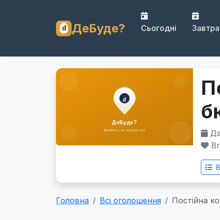
ДеБуде?
Сьогодні
Завтра
П
б
Дат
Вп
В
Головна
Всі оголошення
Постійна ко