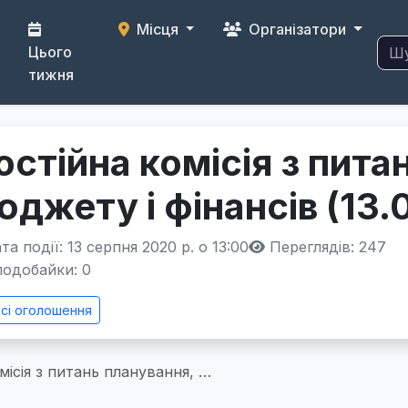
Місця
Організатори
Цього
тижня
остійна комісія з пита
юджету і фінансів (13.
а події: 13 серпня 2020 р. о 13:00
Переглядів: 247
одобайки:
0
сі оголошення
місія з питань планування, …