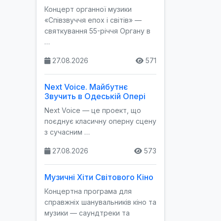
Концерт органної музики
«Співзвуччя епох і світів» —
святкування 55-річчя Органу в
…
27.08.2026
571
Next Voice. Майбутнє
Звучить в Одеській Опері
Next Voice — це проект, що
поєднує класичну оперну сцену
з сучасним …
27.08.2026
573
Музичні Хіти Світового Кіно
Концертна програма для
справжніх шанувальників кіно та
музики — саундтреки та