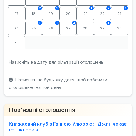
2
1
1
2
1
17
18
19
20
21
22
23
1
1
2
1
24
25
26
27
28
29
30
31
Натисніть на дату для фільтрації оголошень
Натисніть на будь-яку дату, щоб побачити
оголошення на той день
Пов'язані оголошення
Книжковий клуб з Ганною Улюрою: "Джин чекає
сотню років"