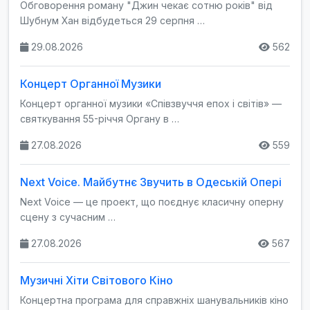
Обговорення роману "Джин чекає сотню років" від
Шубнум Хан відбудеться 29 серпня …
29.08.2026
562
Концерт Органної Музики
Концерт органної музики «Співзвуччя епох і світів» —
святкування 55-річчя Органу в …
27.08.2026
559
Next Voice. Майбутнє Звучить в Одеській Опері
Next Voice — це проект, що поєднує класичну оперну
сцену з сучасним …
27.08.2026
567
Музичні Хіти Світового Кіно
Концертна програма для справжніх шанувальників кіно