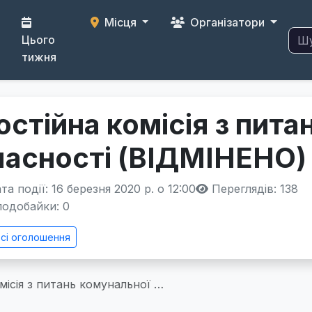
Місця
Організатори
Цього
тижня
остійна комісія з пит
ласності (ВІДМІНЕНО)
а події: 16 березня 2020 р. о 12:00
Переглядів: 138
одобайки:
0
сі оголошення
місія з питань комунальної …