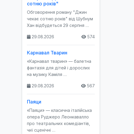
сотню років"
Обговорення роману "Джин
чекає сотню років" від Шубнум
Хан відбудеться 29 серпня …
29.08.2026
574
Карнавал Тварин
«Карнавал тварин» — балетна
фантазія для дітей і дорослих
на музику Каміля …
29.08.2026
567
Паяци
«Паяци» — класична італійська
опера Руджеро Леонкавалло
про театральних комедіантів,
чиї сценічні …