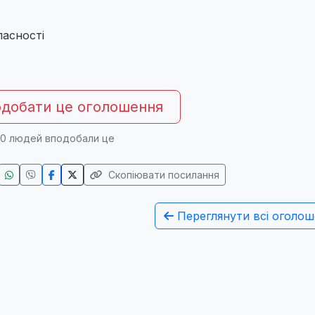
 власності
добати це оголошення
0
людей вподобали це
Скопіювати посилання
Переглянути всі оголош