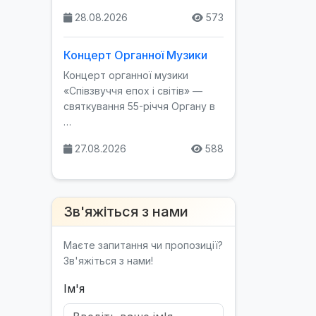
28.08.2026
573
Концерт Органної Музики
Концерт органної музики
«Співзвуччя епох і світів» —
святкування 55-річчя Органу в
…
27.08.2026
588
Зв'яжіться з нами
Маєте запитання чи пропозиції?
Зв'яжіться з нами!
Ім'я