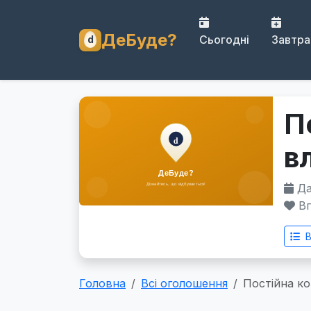
ДеБуде?
Сьогодні
Завтра
П
в
Дат
Вп
В
Головна
Всі оголошення
Постійна ко