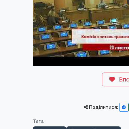
Впо
Поділитися:
Теги: