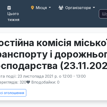
Місця
Організатори
Цього
тижня
остійна комісія місько
ранспорту і дорожньо
осподарства (23.11.202
а події: 23 листопада 2021 р. о 12:00 - 13:00
реглядів: 320
Вподобайки:
0
сі оголошення