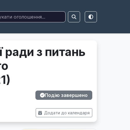
ї ради з питань
го
1)
Подію завершено
Додати до календаря