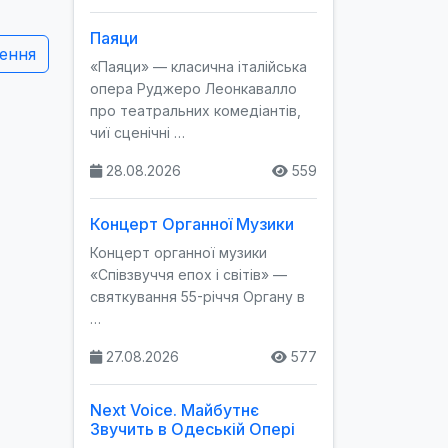
Паяци
ення
«Паяци» — класична італійська
опера Руджеро Леонкавалло
про театральних комедіантів,
чиї сценічні …
28.08.2026
559
Концерт Органної Музики
Концерт органної музики
«Співзвуччя епох і світів» —
святкування 55-річчя Органу в
…
27.08.2026
577
Next Voice. Майбутнє
Звучить в Одеській Опері