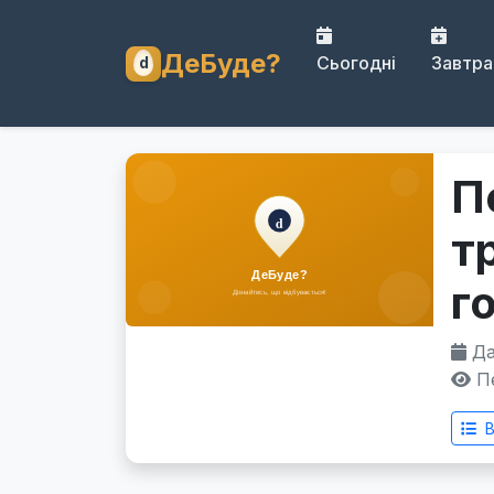
ДеБуде?
Сьогодні
Завтра
П
т
г
Дат
Пе
В