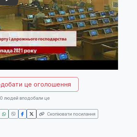
добати це оголошення
0
людей вподобали це
Скопіювати посилання