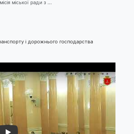
місія міської ради з …
ь транспорту і дорожнього господарства
naGANst10