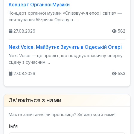
Концерт Органної Музики
Концерт органної музики «Співзвуччя епох і світів» —
святкування 55-річчя Органу в …
27.08.2026
582
Next Voice. Майбутнє Звучить в Одеській Опері
Next Voice — це проект, що поєднує класичну оперну
сцену з сучасним …
27.08.2026
583
Зв'яжіться з нами
Маєте запитання чи пропозиції? Зв'яжіться з нами!
Ім'я