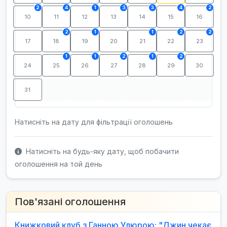
2
4
1
3
3
4
2
10
11
12
13
14
15
16
2
1
1
2
2
17
18
19
20
21
22
23
1
1
2
1
2
24
25
26
27
28
29
30
31
Натисніть на дату для фільтрації оголошень
Натисніть на будь-яку дату, щоб побачити
оголошення на той день
Пов'язані оголошення
Книжковий клуб з Ганною Улюрою: "Джин чекає