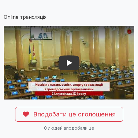
Online трансляція
Play Video: Play Video: YouTube video fixMZFAfCoU
Вподобати це оголошення
0
людей вподобали це