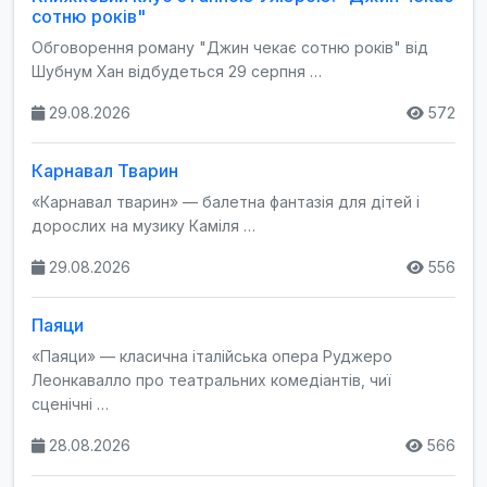
сотню років"
Обговорення роману "Джин чекає сотню років" від
Шубнум Хан відбудеться 29 серпня …
29.08.2026
572
Карнавал Тварин
«Карнавал тварин» — балетна фантазія для дітей і
дорослих на музику Каміля …
29.08.2026
556
Паяци
«Паяци» — класична італійська опера Руджеро
Леонкавалло про театральних комедіантів, чиї
сценічні …
28.08.2026
566