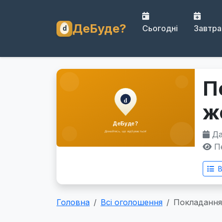
ДеБуде?
Сьогодні
Завтра
П
ж
Дат
Пе
В
Головна
Всі оголошення
Покладання 