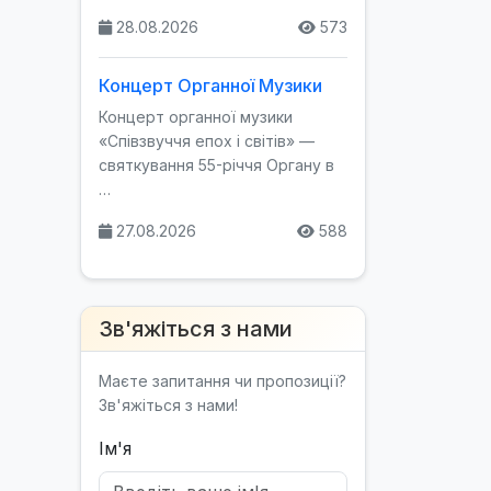
28.08.2026
573
Концерт Органної Музики
Концерт органної музики
«Співзвуччя епох і світів» —
святкування 55-річчя Органу в
…
27.08.2026
588
Зв'яжіться з нами
Маєте запитання чи пропозиції?
Зв'яжіться з нами!
Ім'я