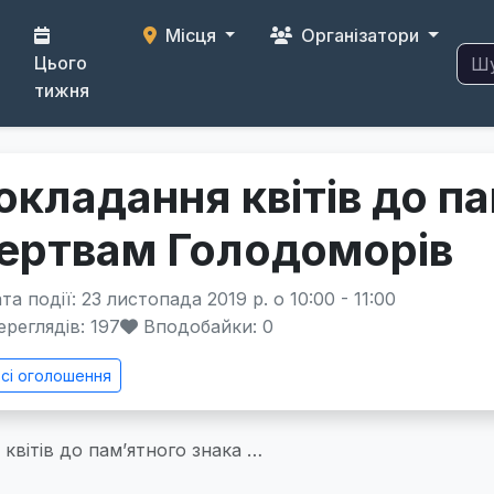
Місця
Організатори
Цього
тижня
окладання квітів до п
ертвам Голодоморів
а події: 23 листопада 2019 р. о 10:00 - 11:00
реглядів: 197
Вподобайки:
0
сі оголошення
квітів до пам’ятного знака …