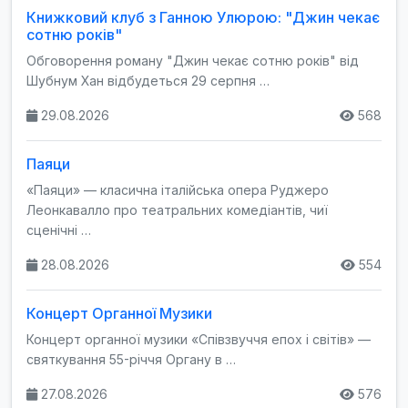
Книжковий клуб з Ганною Улюрою: "Джин чекає
сотню років"
Обговорення роману "Джин чекає сотню років" від
Шубнум Хан відбудеться 29 серпня …
29.08.2026
568
Паяци
«Паяци» — класична італійська опера Руджеро
Леонкавалло про театральних комедіантів, чиї
сценічні …
28.08.2026
554
Концерт Органної Музики
Концерт органної музики «Співзвуччя епох і світів» —
святкування 55-річчя Органу в …
27.08.2026
576