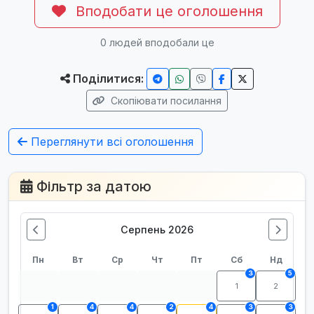
Вподобати це оголошення
0
людей вподобали це
Поділитися:
Скопіювати посилання
Переглянути всі оголошення
Фільтр за датою
Серпень 2026
Пн
Вт
Ср
Чт
Пт
Сб
Нд
3
5
1
2
1
4
4
2
4
3
3