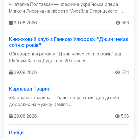
«Наталка Полтавка» — класична українська опера
Миколи Лисенка на лібрето Михайла Старицького. …
29.08.2026
553
Книжковий клуб з Ганною Улюрою: "Джин чекає
сотню років"
Обговорення роману "Джин чекає сотню років" від
Шубнум Хан відбудеться 29 серпня …
29.08.2026
574
Карнавал Тварин
«Карнавал тварин» — балетна фантазія для дітей і
дорослих на музику Каміля …
29.08.2026
566
Паяци