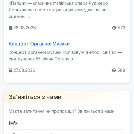
«Паяци» — класична італійська опера Руджеро
Леонкавалло про театральних комедіантів, чиї
сценічні …
28.08.2026
573
Концерт Органної Музики
Концерт органної музики «Співзвуччя епох і світів» —
святкування 55-річчя Органу в …
27.08.2026
588
Зв'яжіться з нами
Маєте запитання чи пропозиції? Зв'яжіться з нами!
Ім'я