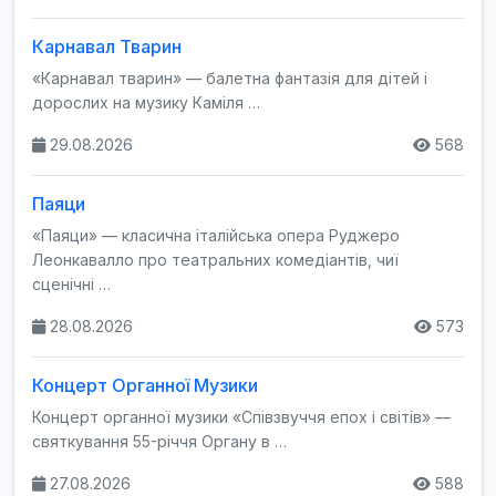
Карнавал Тварин
«Карнавал тварин» — балетна фантазія для дітей і
дорослих на музику Каміля …
29.08.2026
568
Паяци
«Паяци» — класична італійська опера Руджеро
Леонкавалло про театральних комедіантів, чиї
сценічні …
28.08.2026
573
Концерт Органної Музики
Концерт органної музики «Співзвуччя епох і світів» —
святкування 55-річчя Органу в …
27.08.2026
588