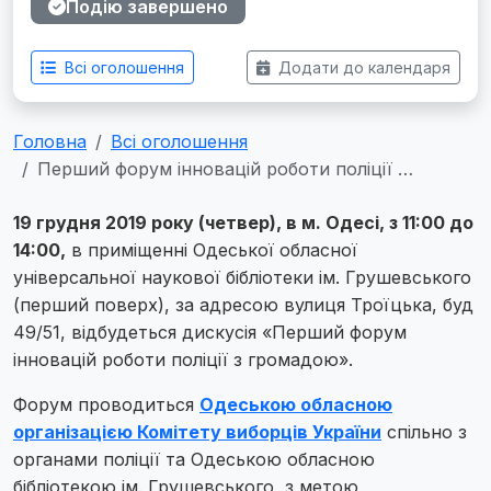
Подію завершено
Всі оголошення
Додати до календаря
Головна
Всі оголошення
Перший форум інновацій роботи поліції …
19 грудня 2019 року (четвер), в м. Одесі, з 11:00 до
14:00,
в приміщенні Одеської обласної
універсальної наукової бібліотеки ім. Грушевського
(перший поверх), за адресою вулиця Троїцька, буд
49/51, відбудеться дискусія «Перший форум
інновацій роботи поліції з громадою».
Форум проводиться
Одеською обласною
організацією Комітету виборців України
спільно з
органами поліції та Одеською обласною
бібліотекою ім. Грушевського, з метою