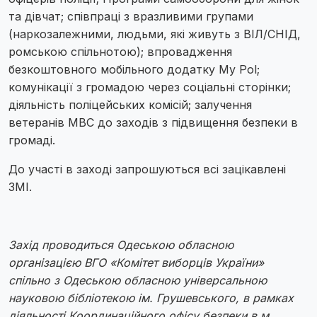
та дівчат; співпраці з вразливими групами
(наркозалежними, людьми, які живуть з ВІЛ/СНІД,
ромською спільнотою); впровадження
безкоштовного мобільного додатку My Pol;
комунікації з громадою через соціальні сторінки;
діяльність поліцейських комісій; залучення
ветеранів МВС до заходів з підвищення безпеки в
громаді.
До участі в заході запрошуються всі зацікавлені
ЗМІ.
Захід проводиться Одеською обласною
організацією ВГО «Комітет виборців України»
спільно з Одеською обласною універсальною
науковою бібліотекою ім. Грушевського, в рамках
діяльності Координаційного офісу безпеки в м.