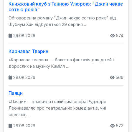
Книжковий клуб з Ганною Улюрою: "Джин чекає
сотню років"
Обговорення роману "Джин чекає сотню років" від
Шубнум Хан відбудеться 29 серпня …
29.08.2026
574
Карнавал Тварин
«Карнавал тварин» — балетна фантазія для дітей і
дорослих на музику Каміля …
29.08.2026
566
Паяци
«Паяци» — класична італійська опера Руджеро
Леонкавалло про театральних комедіантів, чиї
сценічні …
28.08.2026
573