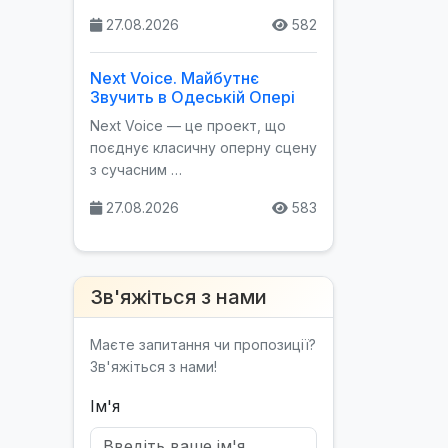
27.08.2026
582
Next Voice. Майбутнє
Звучить в Одеській Опері
Next Voice — це проект, що
поєднує класичну оперну сцену
з сучасним …
27.08.2026
583
Зв'яжіться з нами
Маєте запитання чи пропозиції?
Зв'яжіться з нами!
Ім'я