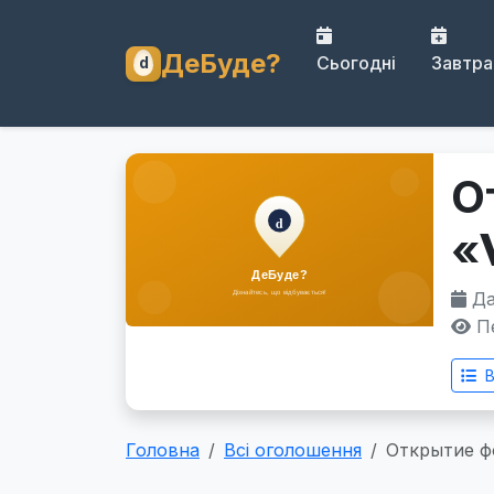
ДеБуде?
Сьогодні
Завтра
О
«
Дат
Пе
В
Головна
Всі оголошення
Открытие фо