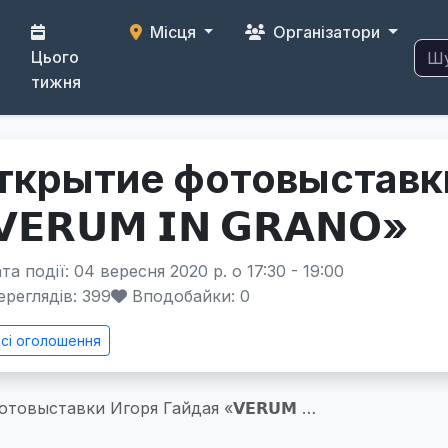
Місця
Організатори
Цього
тижня
ткрытие фотовыставки
𝗘𝗥𝗨𝗠 𝗜𝗡 𝗚𝗥𝗔𝗡𝗢»
а події: 04 вересня 2020 р. о 17:30 - 19:00
реглядів: 399
Вподобайки:
0
сі оголошення
товыставки Игоря Гайдая «𝗩𝗘𝗥𝗨𝗠 …