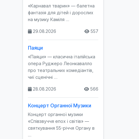
«Карнавал тварин» — балетна
фантазія для дітей і дорослих
на музику Каміля …
29.08.2026
557
Паяци
«Паяци» — класична італійська
опера Руджеро Леонкавалло
про театральних комедіантів,
чиї сценічні …
28.08.2026
566
Концерт Органної Музики
Концерт органної музики
«Співзвуччя епох і світів» —
святкування 55-річчя Органу в
…