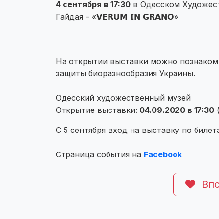
4 сентября в 17:30
в Одесском Художест
Гайдая – «𝗩𝗘𝗥𝗨𝗠 𝗜𝗡 𝗚𝗥𝗔𝗡𝗢»
⠀
На открытии выставки можно познакоми
защиты биоразнообразия Украины.
⠀
Одесский художественный музей
Открытие выставки:
04.09.2020 в 17:30
(
С 5 сентября вход на выставку по билета
⠀
Страница события на
Facebook
Впо