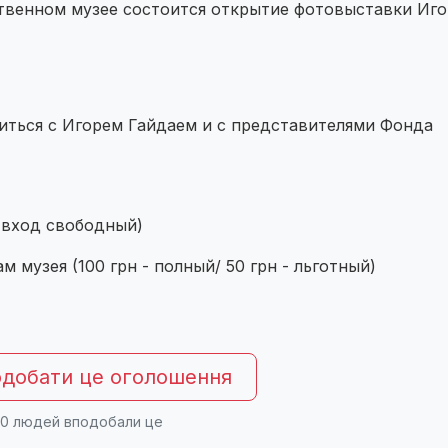
венном музее состоится открытие фотовыставки Иго
ться с Игорем Гайдаем и с представителями Фонда
вход свободный)
м музея (100 грн - полный/ 50 грн - льготный)
добати це оголошення
0
людей вподобали це