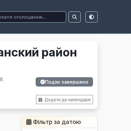
анский район
28
Подію завершено
Додати до календаря
Фільтр за датою