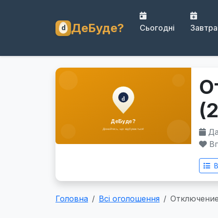
ДеБуде?
Сьогодні
Завтра
О
(
Да
Вп
В
Головна
Всі оголошення
Отключение 