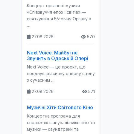
Концерт органної музики
«Співзвуччя епох і світів» —
святкування 55-річчя Органу в
…
27.08.2026
570
Next Voice. Майбутнє
Звучить в Одеській Опері
Next Voice — це проект, що
поєднує класичну оперну сцену
з сучасним …
27.08.2026
571
Музичні Хіти Світового Кіно
Концертна програма для
справжніх шанувальників кіно та
музики — саундтреки та