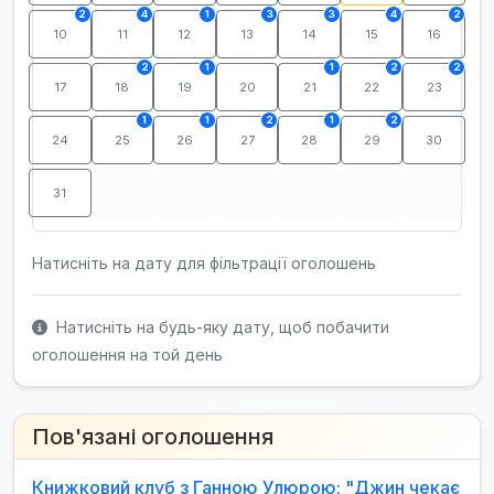
2
4
1
3
3
4
2
10
11
12
13
14
15
16
2
1
1
2
2
17
18
19
20
21
22
23
1
1
2
1
2
24
25
26
27
28
29
30
31
Натисніть на дату для фільтрації оголошень
Натисніть на будь-яку дату, щоб побачити
оголошення на той день
Пов'язані оголошення
Книжковий клуб з Ганною Улюрою: "Джин чекає