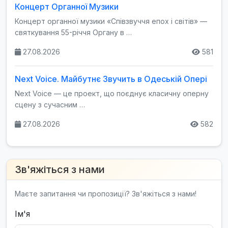
Концерт Органної Музики
Концерт органної музики «Співзвуччя епох і світів» —
святкування 55-річчя Органу в …
27.08.2026
581
Next Voice. Майбутнє Звучить в Одеській Опері
Next Voice — це проект, що поєднує класичну оперну
сцену з сучасним …
27.08.2026
582
Зв'яжіться з нами
Маєте запитання чи пропозиції? Зв'яжіться з нами!
Ім'я