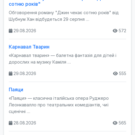
сотню років"
Обговорення роману "Джин чекає сотню років" від
Шубнум Хан відбудеться 29 серпня …
29.08.2026
572
Карнавал Тварин
«Карнавал тварин» — балетна фантазія для дітей і
дорослих на музику Каміля …
29.08.2026
555
Паяци
«Паяци» — класична італійська опера Руджеро
Леонкавалло про театральних комедіантів, чиї
сценічні …
28.08.2026
565