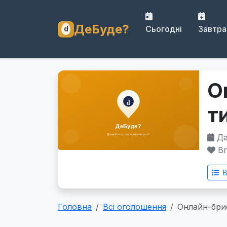
ДеБуде?
Сьогодні
Завтра
О
т
Дат
Вп
В
Головна
Всі оголошення
Онлайн-бри