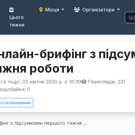
Місця
Організатори
Цього
тижня
нлайн-брифінг з підс
ижня роботи
а події: 03 квітня 2020 р. о 16:30
Переглядів: 231
одобайки:
0
сі оголошення
фінг з підсумками першого тижня …