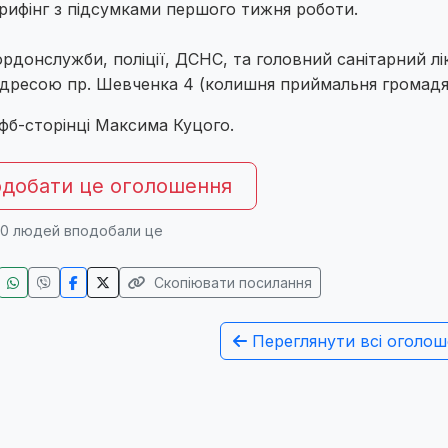
рифінг з підсумками першого тижня роботи.
донслужби, поліції, ДСНС, та головний санітарний лі
 адресою пр. Шевченка 4 (колишня приймальня громадя
 фб-сторінці Максима Куцого.
добати це оголошення
0
людей вподобали це
Скопіювати посилання
Переглянути всі оголош