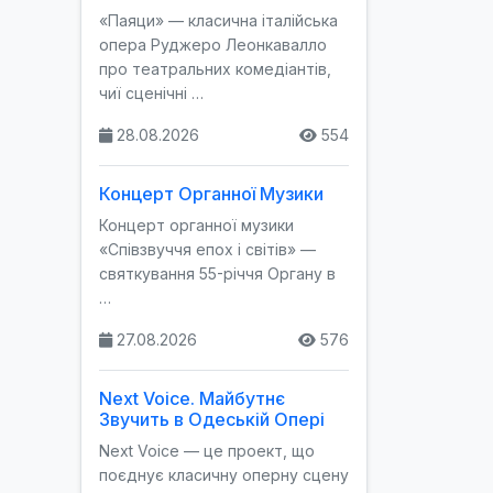
«Паяци» — класична італійська
опера Руджеро Леонкавалло
про театральних комедіантів,
чиї сценічні …
28.08.2026
554
Концерт Органної Музики
Концерт органної музики
«Співзвуччя епох і світів» —
святкування 55-річчя Органу в
…
27.08.2026
576
Next Voice. Майбутнє
Звучить в Одеській Опері
Next Voice — це проект, що
поєднує класичну оперну сцену