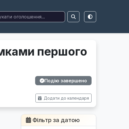
умками першого
Подію завершено
Додати до календаря
Фільтр за датою