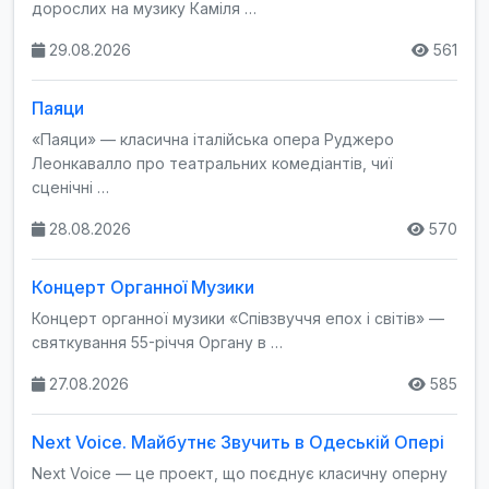
дорослих на музику Каміля …
29.08.2026
561
Паяци
«Паяци» — класична італійська опера Руджеро
Леонкавалло про театральних комедіантів, чиї
сценічні …
28.08.2026
570
Концерт Органної Музики
Концерт органної музики «Співзвуччя епох і світів» —
святкування 55-річчя Органу в …
27.08.2026
585
Next Voice. Майбутнє Звучить в Одеській Опері
Next Voice — це проект, що поєднує класичну оперну