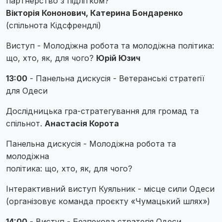
партнерство з підлітком?
Вікторія Кононович, Катерина Бондаренко
(спільнота Кідсфрендлі)
Виступ - Молодіжна робота та молодіжна політика:
що, хто, як, для чого?
Юрій Юзич
13:00
- Панельна дискусія - Ветеранські стратегії
для Одеси
Дослідницька гра-стратегування для громад та
спільнот.
Анастасія Корота
Панельна дискусія - Молодіжна робота та
молодіжна
політика: що, хто, як, для чого?
Інтерактивний виступ Куяльник - місце сили Одеси
(організовує команда проєкту «Чумацький шлях»)
14:00
- Виступ - Безпекова стратегія Одеси.