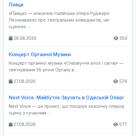
Паяци
«Паяци» — класична італійська опера Руджеро
Леонкавалло про театральних комедіантів, чиї
сценічні …
28.08.2026
554
Концерт Органної Музики
Концерт органної музики «Співзвуччя епох і світів» —
святкування 55-річчя Органу в …
27.08.2026
576
Next Voice. Майбутнє Звучить в Одеській Опері
Next Voice — це проект, що поєднує класичну оперну
сцену з сучасним …
27.08.2026
577