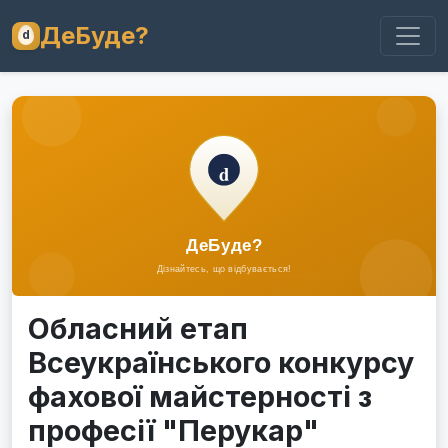
ДеБуде?
Обласний етап
Всеукраїнського конкурсу
фахової майстерності з
професії "Перукар"