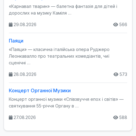
«Карнавал тварин» — балетна фантазія для дітей і
дорослих на музику Каміля …
29.08.2026
566
Паяци
«Паяци» — класична італійська опера Руджеро
Леонкавалло про театральних комедіантів, чиї
сценічні …
28.08.2026
573
Концерт Органної Музики
Концерт органної музики «Співзвуччя епох і світів» —
святкування 55-річчя Органу в …
27.08.2026
588