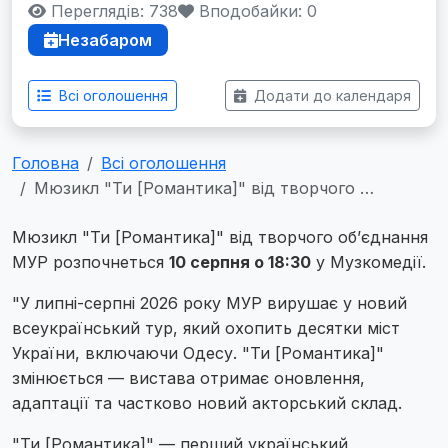
Переглядів: 738
Вподобайки:
0
Незабаром
Всі оголошення
Додати до календаря
Головна
Всі оголошення
Мюзикл "Ти [Романтика]" від творчого …
Мюзикл "Ти [Романтика]" від творчого об’єднання
МУР розпочнеться
10 серпня о 18:30
у Музкомедії.
"У липні-серпні 2026 року МУР вирушає у новий
всеукраїнський тур, який охопить десятки міст
України, включаючи Одесу. "Ти [Романтика]"
змінюється — вистава отримає оновлення,
адаптації та частково новий акторський склад.
"Ти [Романтика]" — перший український