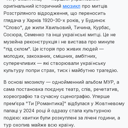
оригінальний історичний
мюзикл
про митців
Розстріляного відродження, що переносить
глядача у Харків 1920–30-х років, у Будинок
"Слово", де жили Хвильовий, Тичина, Курбас,
Сосюра, Семенко та інші українські митці. Це не
музейна реконструкція і не вистава про минуле
"під склом". Це історія про живих людей —
молодих, закоханих, смішних, амбітних,
суперечливих — які створювали українську
культуру попри страх, тиск і майбутню трагедію.
В основі мюзиклу — однойменний альбом МУР, а
сама постановка поєднує театр, спів, речетатив,
хореографію та сучасну сценографію. Уперше
прем’єра "Ти [Романтика]" відбулася у Жовтневому
палаці у 2024 році й одразу стала культурною
подією: квитки були розкуплені за лічені години, а
тур охопив майже всю країну.