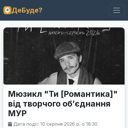
ДеБуде?
Мюзикл "Ти [Романтика]"
від творчого об’єднання
МУР
Дата події: 10 серпня 2026 р. о 18:30