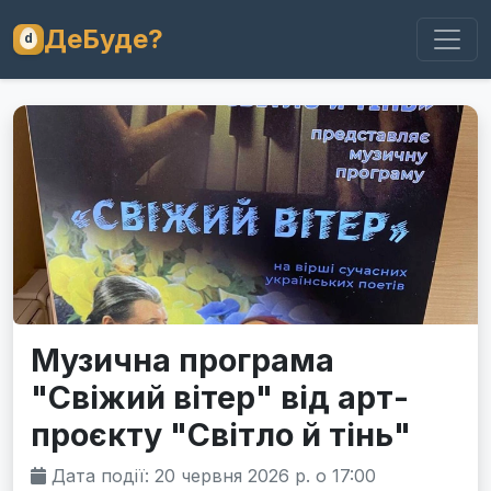
ДеБуде?
Музична програма
"Свіжий вітер" від арт-
проєкту "Світло й тінь"
Дата події: 20 червня 2026 р. о 17:00