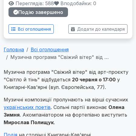
Переглядів: 588
Вподобайки:
0
Подію завершено
Всі оголошення
Додати до календаря
Головна
Всі оголошення
Музична програма "Свіжий вітер" від …
Музична програма "Свіжий вітер" від арт-проєкту
"Світло й тінь" відбудеться
20 червня о 17:00
у
Книгарні-Кав'ярні (вул. Європейська, 77).
Музичні композиції пролунають на вірші сучасних
українських поетів
. Сольні партії виконає
Олена
Зимня
. Акомпаніатором на фортепіано виступить
Мирослав Полищук
.
Подія
на сторінці Книгарні-Кав'ярні