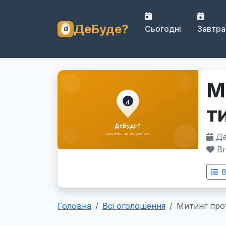
ДеБуде?
Сьогодні
Завтра
М
т
Дат
Вп
В
Головна
Всі оголошення
Митинг про