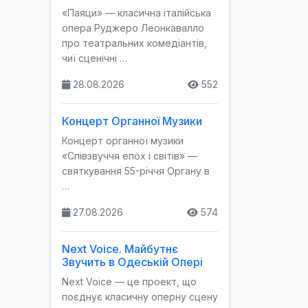
«Паяци» — класична італійська
опера Руджеро Леонкавалло
про театральних комедіантів,
чиї сценічні …
28.08.2026
552
Концерт Органної Музики
Концерт органної музики
«Співзвуччя епох і світів» —
святкування 55-річчя Органу в
…
27.08.2026
574
Next Voice. Майбутнє
Звучить в Одеській Опері
Next Voice — це проект, що
поєднує класичну оперну сцену