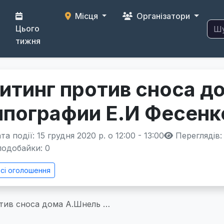
Місця
Організатори
Цього
тижня
итинг против сноса д
ипографии Е.И Фесенк
а події: 15 грудня 2020 р. о 12:00 - 13:00
Переглядів:
одобайки:
0
сі оголошення
тив сноса дома А.Шнель …