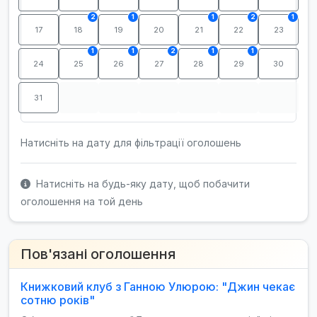
2
1
1
2
1
17
18
19
20
21
22
23
1
1
2
1
1
24
25
26
27
28
29
30
31
Натисніть на дату для фільтрації оголошень
Натисніть на будь-яку дату, щоб побачити
оголошення на той день
Пов'язані оголошення
Книжковий клуб з Ганною Улюрою: "Джин чекає
сотню років"