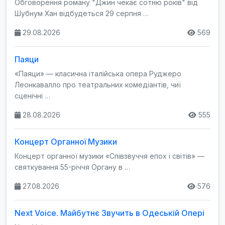
Обговорення роману "Джин чекає сотню років" від
Шубнум Хан відбудеться 29 серпня …
29.08.2026
569
Паяци
«Паяци» — класична італійська опера Руджеро
Леонкавалло про театральних комедіантів, чиї
сценічні …
28.08.2026
555
Концерт Органної Музики
Концерт органної музики «Співзвуччя епох і світів» —
святкування 55-річчя Органу в …
27.08.2026
576
Next Voice. Майбутнє Звучить в Одеській Опері