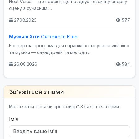
Next Voice — це проект, що поєднує класичну оперну
сцену з сучасним …
27.08.2026
577
Музичні Хіти Світового Кіно
Концертна програма для справжніх шанувальників кіно
та музики — саундтреки та мелодії …
26.08.2026
584
Зв'яжіться з нами
Маєте запитання чи пропозиції? Зв'яжіться з нами!
Ім'я