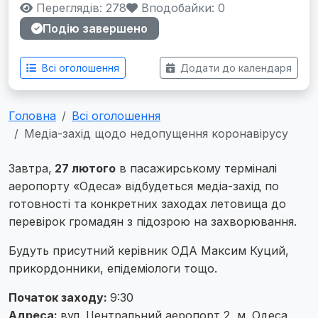
Переглядів: 278
Вподобайки:
0
Подію завершено
Всі оголошення
Додати до календаря
Головна
Всі оголошення
Медіа-захід щодо недопущення коронавірусу
Завтра,
27 лютого
в пасажирському терміналі
аеропорту «Одеса» відбудеться медіа-захід по
готовності та конкретних заходах летовища до
перевірок громадян з підозрою на захворювання.
Будуть присутний керівник ОДА Максим Куций,
прикордонники, епідеміологи тощо.
Початок заходу:
9:30
Адреса:
вул. Центральний аеропорт 2, м. Одеса.