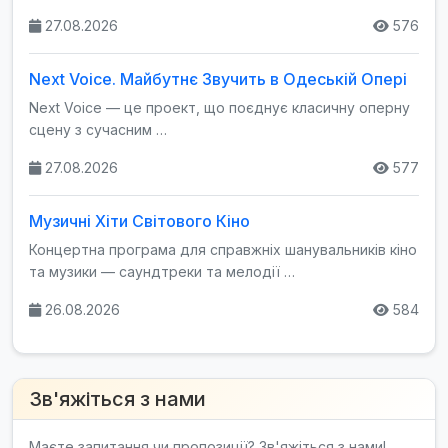
27.08.2026
576
Next Voice. Майбутнє Звучить в Одеській Опері
Next Voice — це проект, що поєднує класичну оперну
сцену з сучасним …
27.08.2026
577
Музичні Хіти Світового Кіно
Концертна програма для справжніх шанувальників кіно
та музики — саундтреки та мелодії …
26.08.2026
584
Зв'яжіться з нами
Маєте запитання чи пропозиції? Зв'яжіться з нами!