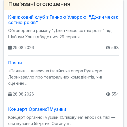
Пов'язані оголошення
Книжковий клуб з Ганною Улюрою: "Джин чекає
сотню років"
Обговорення роману "Джин чекає сотню років" від
Шубнум Хан відбудеться 29 серпня …
29.08.2026
568
Паяци
«Паяци» — класична італійська опера Руджеро
Леонкавалло про театральних комедіантів, чиї
сценічні …
28.08.2026
554
Концерт Органної Музики
Концерт органної музики «Співзвуччя епох і світів» —
святкування 55-річчя Органу в …